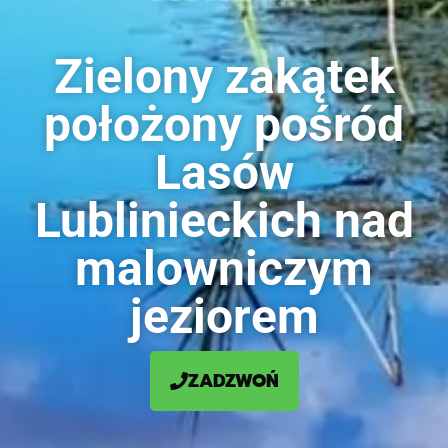
Zielony zakątek
położony pośród
Lasów
Lublinieckich nad
malowniczym
jeziorem
ZADZWOŃ