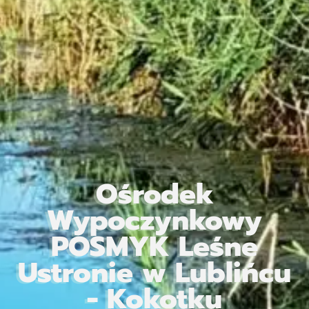
Ośrodek
Wypoczynkowy
POSMYK Leśne
Ustronie w Lublińcu
- Kokotku